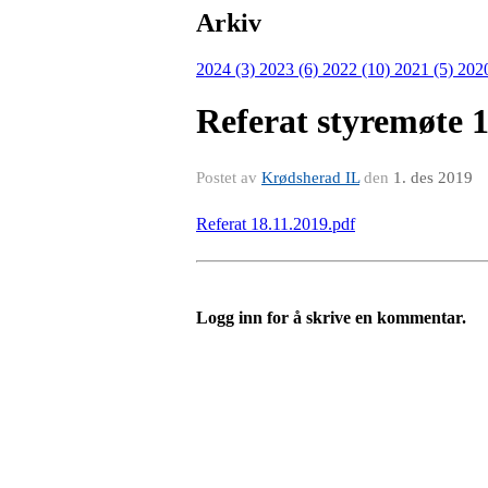
Arkiv
2024 (3)
2023 (6)
2022 (10)
2021 (5)
202
Referat styremøte 
Postet av
Krødsherad IL
den
1. des 2019
Referat 18.11.2019.pdf
Logg inn for å skrive en kommentar.