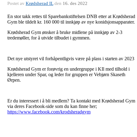
Postet av
Krødsherad IL
den
16. des 2022
En stor takk rettes til Sparebankstiftelsen DNB etter at Krødsherad
Gym ble tildelt kr. 160 000 til innkjøp av nye konidsjonsapparater.
Krødsherad Gym ønsker å bruke midlene på innkjøp av 2-3
tredemøller, for å utvide tilbudet i gymmen.
Det nye utstyret vil forhåpentligvis være på plass i starten av 2023
Krødsherad Gym er forøvrig en undergruppe i KIl med tilhold i
kjelleren under Spar, og leder for gruppen er Vebjørn Skaseth
Ørpen.
Er du interessert i å bli medlem? Ta kontakt med Krødsherad Gym
via deres Facebook-side som du kan finne her;
https://www.facebook.com/krodsheradgym