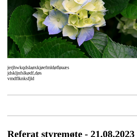
jerjhwkqdslaøxkjøefmldøfløaæs
jdskljnfslkødf,døs
vmdflknksfjld
Referat styremøte - 21.08.2023