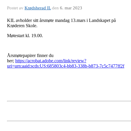
Postet av
Krødsherad IL
den
6. mar 2023
KIL avholder sitt årsmøte mandag 13.mars i Landskapet på
Krøderen Skole.
Møtestart kl. 19.00.
Årsmøtepapirer finner du
her;
https://acrobat.adobe.com/link/review?
uri=urn:aaid:scds:US:685803c4-bb83-338b-b873-7c5c7477ff2f